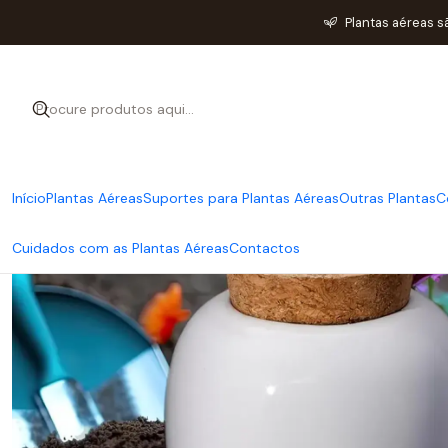
Plantas aéreas s
Início
Plantas Aéreas
Suportes para Plantas Aéreas
Outras Plantas
C
Cuidados com as Plantas Aéreas
Contactos