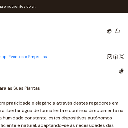
a
 e nutrientes do ar.
de Rega em Terracota
ionar ao Carrinho
Comprar agora
hops
Eventos e Empresas
alizações
ra as Suas Plantas
om praticidade e elegância através destes regadores em
ra libertar água de forma lenta e contínua directamente na
r a humidade constante, estes dispositivos autónomos
iciente e natural, adaptando-se às necessidades das