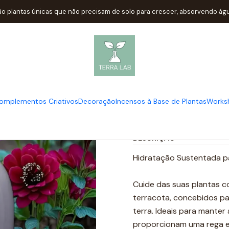
Início
Complementos Criativos
Dispositivo de Rega em Terracot
ão plantas únicas que não precisam de solo para crescer, absorvendo água
|
Dispositivo 
Adic
Quantidade
omplementos Criativos
Decoração
Incensos à Base de Plantas
Works
Mostrar stock das loc
DESCRIÇÃO
Hidratação Sustentada pa
Cuide das suas plantas c
terracota, concebidos pa
terra. Ideais para mante
proporcionam uma rega ef