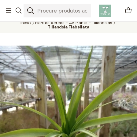
Plantas aéreas são plantas únicas que não precisam de solo para
crescer, absorvendo água e nutrientes do ar.
Início
Plantas Aéreas - Air Plants - Tillandsias
Tillandsia Flabellata