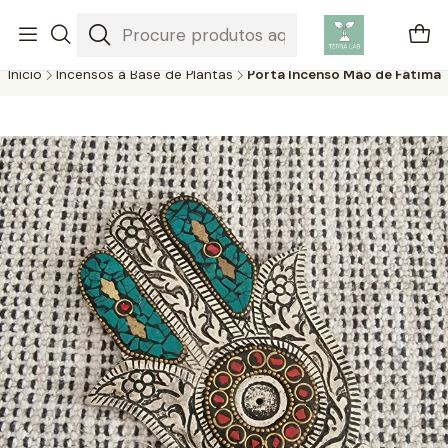
Plantas aéreas são plantas únicas que não precisam de solo para
crescer, absorvendo água e nutrientes do ar.
Início
Incensos à Base de Plantas
Porta Incenso Mão de Fátima