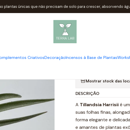
Início
Plantas Aéreas - Air Plants - Tillandsias
Tillandsia Harrisii
ão plantas únicas que não precisam de solo para crescer, absorvendo água
|
Tillandsia Har
TAMANHOS
omplementos Criativos
Decoração
Incensos à Base de Plantas
Works
M
L
Mostrar stock das loc
DESCRIÇÃO
A
Tillandsia Harrisii
é uma
suas folhas finas, along
forma elegante e delicad
e amantes de plantas exó