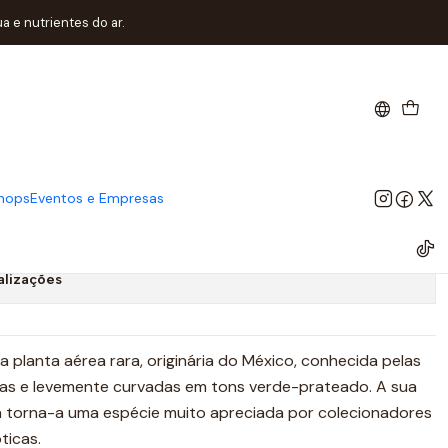
 e nutrientes do ar.
risii
hops
Eventos e Empresas
alizações
 planta aérea rara, originária do México, conhecida pelas
adas e levemente curvadas em tons verde-prateado. A sua
a torna-a uma espécie muito apreciada por colecionadores
ticas.