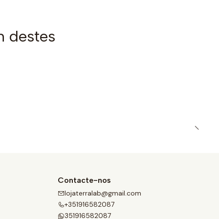
m destes
Contacte-nos
lojaterralab@gmail.com
+351916582087
351916582087