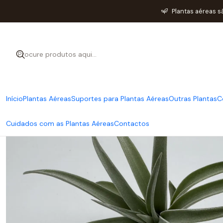
Plantas aéreas s
Início
Plantas Aéreas
Suportes para Plantas Aéreas
Outras Plantas
C
Cuidados com as Plantas Aéreas
Contactos