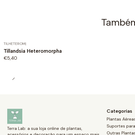
Também 
TILHETEROM
|
Tillandsia Heteromorpha
€5,40
Categorias
Plantas Aéreas
Suportes para
Terra Lab: a sua loja online de plantas,
Outras Planta
acessórios e decoração para um espaço mais